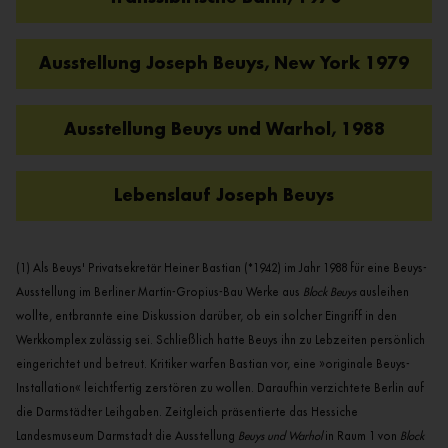
Ausstellung Joseph Beuys, New York 1979
Ausstellung Beuys und Warhol, 1988
Lebenslauf Joseph Beuys
(1) Als Beuys' Privatsekretär Heiner Bastian (*1942) im Jahr 1988 für eine Beuys-
Ausstellung im Berliner Martin-Gropius-Bau Werke aus
Block Beuys
ausleihen
wollte, entbrannte eine Diskussion darüber, ob ein solcher Eingriff in den
Werkkomplex zulässig sei. Schließlich hatte Beuys ihn zu Lebzeiten persönlich
eingerichtet und betreut. Kritiker warfen Bastian vor, eine
»
originale Beuys-
Installation
«
leichtfertig zerstören zu wollen. Daraufhin verzichtete Berlin auf
die Darmstädter Leihgaben. Zeitgleich präsentierte das Hessiche
Landesmuseum Darmstadt die Ausstellung
Beuys und Warhol
in Raum 1 von
Block