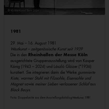
© VG Bild-Kunst, Bonn 2026
1981
29. Mai – 16. August
1981
Westkunst – zeitgenössische Kunst seit 1939
Die in den
Rheinhallen der Messe Köln
ausgerichtete Gruppenausstellung wird von Kasper
König (1943 – 2024) und László Glózer (*1936)
kuratiert. Sie integrieren darin die Werke
gummierte
Kiste
,
warmer Stuhl mit Filzsohle
,
Eisensohle und
Magnet
sowie
meiner Lieben verlassener Schlaf
aus
Block Beuys
.
Foto: Doppelseite aus dem Ausstellungskatalog
Westkunst,
1981