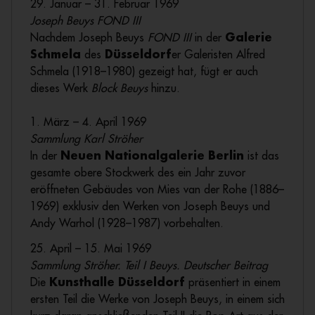
29. Januar – 31. Februar 1969
Joseph Beuys FOND III
Nachdem Joseph Beuys
FOND III
in der
Galerie
Schmela
des
Düsseldorf
er Galeristen Alfred
Schmela (1918–1980) gezeigt hat, fügt er auch
dieses Werk
Block Beuys
hinzu.
1. März – 4. April 1969
Sammlung Karl Ströher
In der
Neuen Nationalgalerie Berlin
ist das
gesamte obere Stockwerk des ein Jahr zuvor
eröffneten Gebäudes von Mies van der Rohe (1886–
1969) exklusiv den Werken von Joseph Beuys und
Andy Warhol (1928–1987) vorbehalten.
25. April – 15. Mai 1969
Sammlung Ströher. Teil I Beuys. Deutscher Beitrag
Die
Kunsthalle Düsseldorf
präsentiert in einem
ersten Teil die Werke von Joseph Beuys, in einem sich