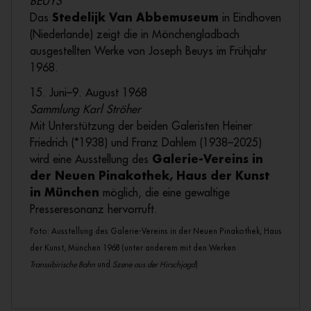
BEUYS
Das
Stedelijk Van Abbemuseum
in Eindhoven
(Niederlande) zeigt die in Mönchengladbach
ausgestellten Werke von Joseph Beuys im Frühjahr
1968.
15. Juni–9. August 1968
Sammlung Karl Ströher
Mit Unterstützung der beiden Galeristen Heiner
Friedrich (*1938) und Franz Dahlem (1938–2025)
wird eine Ausstellung des
Galerie-Verein
s
in
der Neuen Pinakothek, Haus der Kunst
in München
möglich, die eine gewaltige
Presseresonanz hervorruft.
Foto: Ausstellung des
Galerie-Verein
s
in der Neuen Pinakothek, Haus
der Kunst, München 1968 (unter anderem mit den Werken
Transsibirische Bahn
und
Szene aus der Hirschjagd
)