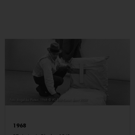
Foto: Angelika Platen, 1968 © VG Bild-Kunst, Bonn 2026
1968