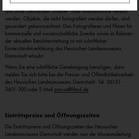
und in den Sozialen Medien keine private Nutzung darstellt
und unter Umständen Urheber- oder Markenrechte verletzt
werden. Objekte, die nicht fotografiert werden dürfen, sind
gesondert gekennzeichnet. Das Fotografieren und Filmen für
kommerzielle und wissenschaftliche Zwecke sowie im Rahmen
der aktuellen Berichterstattung ist mit schriftlicher
Einverständniserklärung des Hessischen Landesmuseums
Darmstadt erlaubt.
Wenn Sie eine schriftliche Genehmigung benötigen, dann
melden Sie sich bitte bei der Presse- und Öffentlichkeitsarbeit
des Hessischen Landesmuseums Darmstadt: Tel. 06151-
3601-300 oder E-Mail
presse@hlmd.de
Eintrittspreise
und Öffnungszeiten
Die Eintrittspreise und Öffnungszeiten des Hessischen
Landesmuseums Darmstadt werden von der Museumsleitung