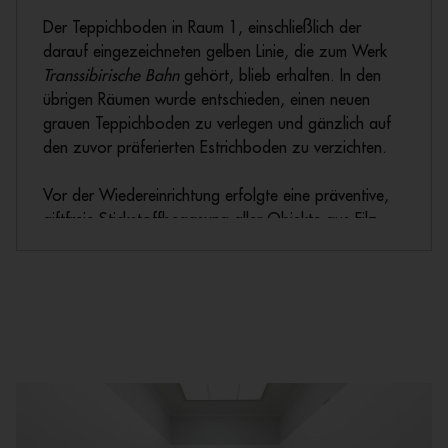
Der Teppichboden in Raum 1, einschließlich der
darauf eingezeichneten gelben Linie, die zum Werk
Transsibirische Bahn
gehört, blieb erhalten. In den
übrigen Räumen wurde entschieden, einen neuen
grauen Teppichboden zu verlegen und gänzlich auf
den zuvor präferierten Estrichboden zu verzichten.
Vor der Wiedereinrichtung erfolgte eine präventive,
giftfreie Stickstoffbegasung aller Objekte aus Filz,
Holz und Papier zum allgemeinen Schutz vor
Schädlingsbefall.
Foto: Leerer Raum 3 in
Block Beuys
, 2009