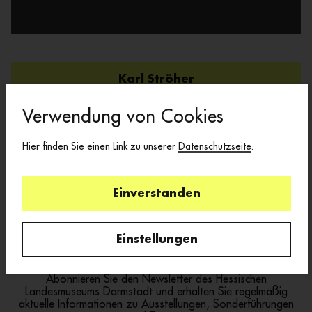
Karl Ströher
Verwendung von Cookies
>>Hauptstrom>>FLUXUS, 1967
Hier finden Sie einen Link zu unserer
Datenschutzseite
.
Ausstellung >>Hauptstrom>>FLUXUS,
1993
Einverstanden
Einstellungen
Immer auf dem neuesten Stand
Abonnieren Sie den Newsletter des Hessischen
Landesmuseums Darmstadt und erhalten Sie regelmäßig
aktuelle Informationen zu Ausstellungen, Sonderführungen