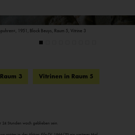
puhren«, 1951, Block Beuys, Raum 5, Vitrine 3
n Raum 3
Vitrinen in Raum 5
er 24 Stunden wach geblieben sein.
ys später in der Aktion
Filz-TV
, 1966/70 ein weiteres Mal.