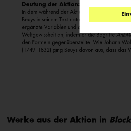
Deutung der Aktion:
In dem während der Aktion eingesetzten Buch
Ein
Beuys in seinem Text naturwissenschaftliche For
ergänzte Variablen und deutete die Erweiterung
Weltgewissheit an, indem er die Begriffe
Anti­M
den Formeln gegenüberstellte. Wie Johann Wo
(1749–1832) ging Beuys davon aus, dass das W
ursprünglich im Künstlerischen enthalten war.
Foto: Momentaufnahme der Aktion
und in uns … unter uns … land
Werke aus der Aktion in
Bloc