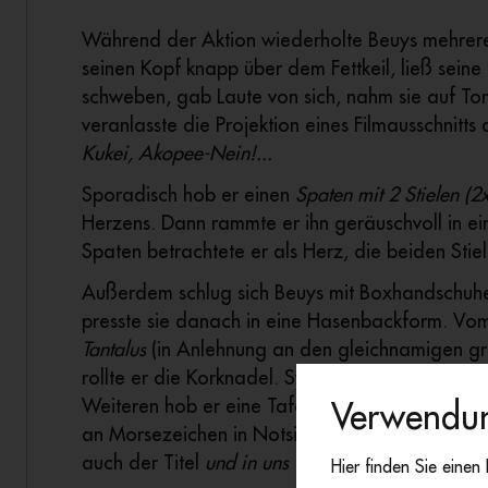
Während der Aktion wiederholte Beuys mehrere
seinen Kopf knapp über dem Fettkeil, ließ sei
schweben, gab Laute von sich, nahm sie auf T
veranlasste die Projektion eines Filmausschnitt
Kukei, Akopee-Nein!...
Sporadisch hob er einen
Spaten mit 2 Stielen (2x
Herzens. Dann rammte er ihn geräuschvoll in ei
Spaten betrachtete er als Herz, die beiden Stiel
Außerdem schlug sich Beuys mit Boxhandschuhe
presste sie danach in eine Hasenbackform. Vom
Tantalus­
(in Anlehnung an den gleichnamigen gr
rollte er die Korknadel. Synchron bewegte er s
Weiteren hob er eine Tafel mit den Buchstaben
Verwendun
an Morsezeichen in Notsituationen erinnerten. 
auch der Titel
und in uns … unter uns … landunt
Hier finden Sie einen