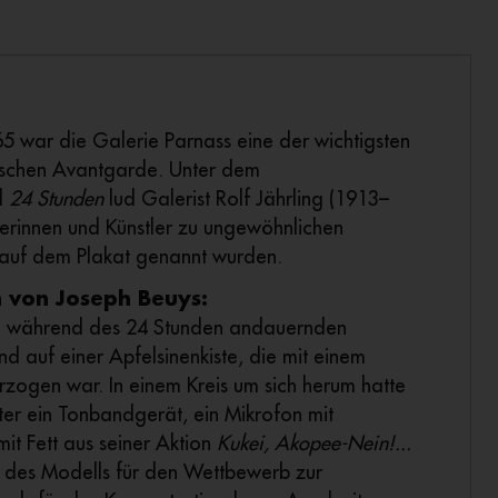
 war die Galerie Parnass eine der wichtigsten
nischen Avantgarde. Unter dem
l
24 Stunden
lud Galerist Rolf Jährling (1913–
lerinnen und Künstler zu ungewöhnlichen
 auf dem Plakat genannt wurden.
n von Joseph Beuys:
g während des 24 Stunden andauernden
 auf einer Apfelsinenkiste, die mit einem
zogen war. In einem Kreis um sich herum hatte
nter ein Tonbandgerät, ein Mikrofon mit
mit Fett aus seiner Aktion
Kukei, Akopee-Nein!...
e des Modells für den Wettbewerb zur