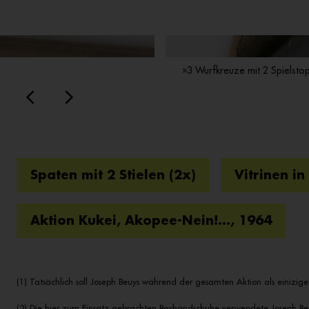
»3 Wurfkreuze mit 2 Spielstop
Spaten mit 2 Stielen (2x)
Vitrinen i
Aktion Kukei, Akopee-Nein!..., 1964
(1) Tatsächlich soll Joseph Beuys während der gesamten Aktion als einizig
(2) Die hier zum Einsatz gebrachten Boxhandschuhe verwendete Joseph Beu