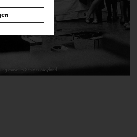
gen
ftung Museum Schloss Moyland