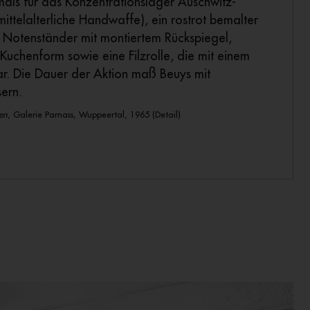
als für das Konzentrationslager Auschwitz-
ittelalterliche Handwaffe), ein rostrot bemalter
er Notenständer mit montiertem Rückspiegel,
 Kuchenform sowie eine Filzrolle, die mit einem
ar. Die Dauer der Aktion maß Beuys mit
ern.
en
, Galerie Parnass, Wuppeertal, 1965 (Detail)