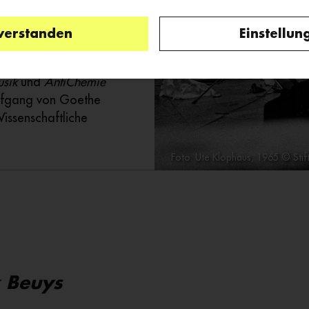
24 Stunden
veränderte
verstanden
Einstellun
meln, strich oder
 rationaler
usik
und
Anti­Chemie
lfgang von Goethe
issenschaftliche
Foto: Ute Klophaus, 1965 © Sti
unter,
1965
k Beuys