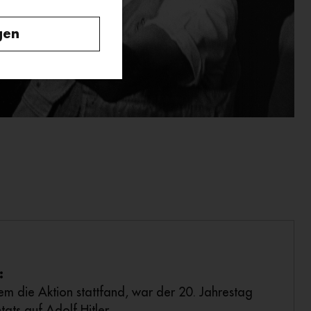
gen
:
em die Aktion stattfand, war der 20. Jahrestag
ats auf Adolf Hitler.