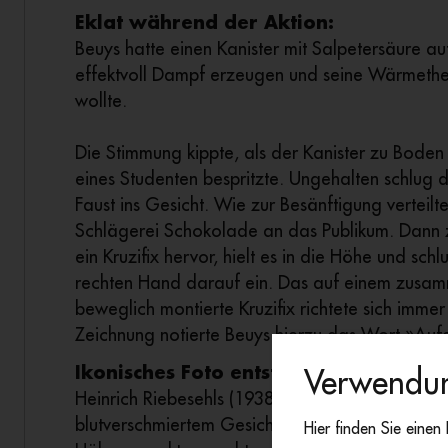
Eklat während der Aktion:
Beuys hatte einen Kanister mit Salpetersäure au
effektvoll Dampf erzeugen und seine Wärmethe
wollte.
Die Stimmung kippte, als der Kanister zu Boden
eines Studenten bespritzte. Ungehalten schlug d
Faust ins Gesicht. Wie zur Besänftigung verteilt
Schlägerei Schokolade an das Publikum. Dann 
ein Kruzifix hervor, hielt es in die Höhe und sch
rechten Hand darauf ein. Das auf einem zusa
beweglich montierte Kruzifix richtete sich immer
Zeichnung notierte Beuys hierzu das Wort »Auf
Ikonisches Foto entsteht:
Verwendun
Heinrich Riebesehls (1938–2010) Aufnahme des 
blutverschmiertem Gesicht, provokanter Kreuzb
Hier finden Sie einen