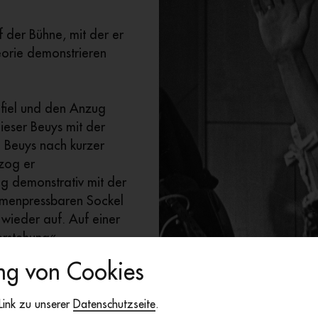
f der Bühne, mit der er
orie demonstrieren
 fiel und den Anzug
ieser Beuys mit der
e Beuys nach kurzer
zog er
lug demonstrativ mit der
mmenpressbaren Sockel
 wieder auf. Auf einer
erstehung«.
g von Cookies
Künstlers mit
eschwörung und in die
 Link zu unserer
Datenschutzseite
.