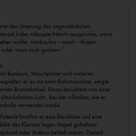
lärte den Ursprung des ungewöhnlichen
n Wenzel habe »Akopee-Nein!« ausgerufen, wenn
gehen wollte: »einkaufen – nein!«. »Kukei«
1
 oder »Lass mich gucken«.
:
r mit Bonbons, Waschpulver und weiteren
espielte« er es mit einer Bohrmaschine, zeigte
einen Brummkreisel. Beuys berichtete von einer
ultraviolettem Licht , bei der offenbar, wie er
enbrille verwendet wurde.
Fettecke
brachte er eine Blechkiste und eine
Nähe des Klaviers lagen Stapel gefalteter
lplastik
oder
Batterie
betitelt waren. Darauf