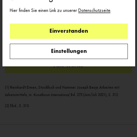
Hier finden Sie einen Link zu unserer
Datenschutzseite
.
Einverstanden
Fond I
Einstellungen
Alle Werke
(1) Reinhardt Ermen, Stockfisch und Hammer. Joseph Beuys Arbeiten mit
Lebensmitteln, in:
Kunstforum International
, Bd. 275 (Juni/Juli 2021), S. 312.
(2) Ebd., S. 310.