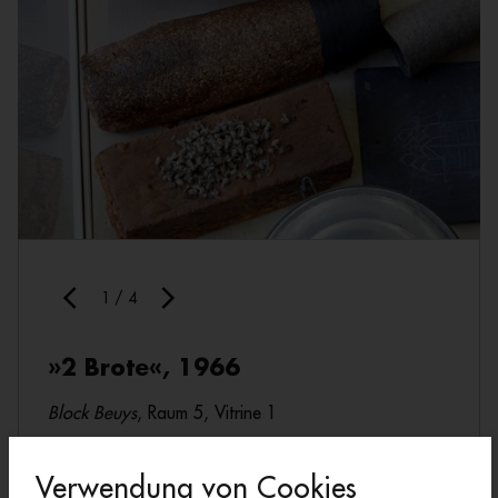
1
/
4
»2 Brote«, 1966
Block Beuys
, Raum 5, Vitrine 1
Verwendung von Cookies