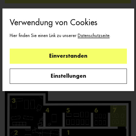
Verwendung von Cookies
MANRESA, 1966
Hier finden Sie einen Link zu unserer
Datenschutzseite
.
Filz-TV, 1966/70
Einverstanden
Einstellungen
Interaktiver Raumplan