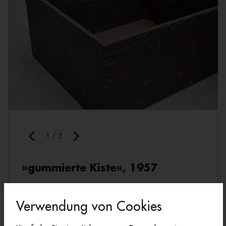
1
/
3
»gummierte Kiste«, 1957
Block Beuys
, Raum 2
Verwendung von Cookies