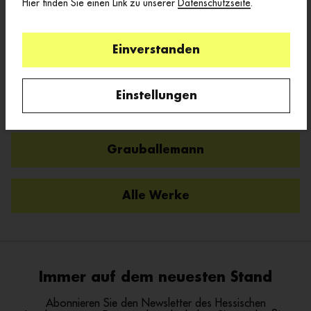
Hier finden Sie einen Link zu unserer
Datenschutzseite
.
Einverstanden
Einstellungen
gummierte Kiste
Grauballemann
Alle Werke
Immer auf dem neuesten Stand
Abonnieren Sie den Newsletter des Hessischen