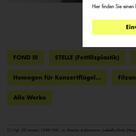
Hier finden Sie einen
Ein
FOND III
STELLE (Fettfilzplastik)
Homogen für Konzertflügel...
Filza
Alle Werke
(1) Vgl. Ulf Jensen, 1958–1961, in: Marion Ackermann, Isabelle Malz (Hrsg