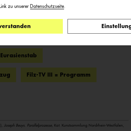
 Link zu unserer
Datenschutzseite
.
verstanden
Einstellun
Eurasienstab
nzug
Filz-TV III = Programm
.),
Joseph Beuys. Parallelprozesse
, Kat. Kunstsammlung Nordrhein-Westfalen,