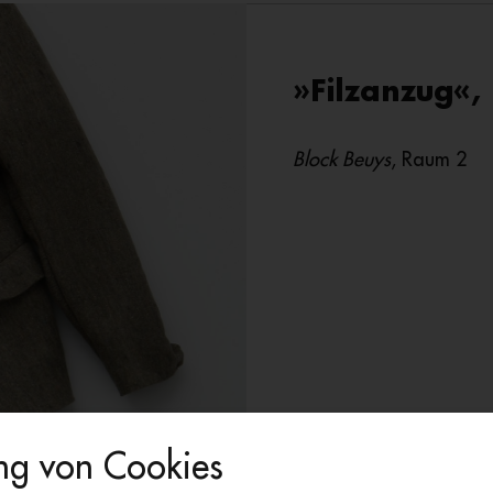
»Filzanzug«,
Block Beuys
, Raum 2
1
/
4
g von Cookies