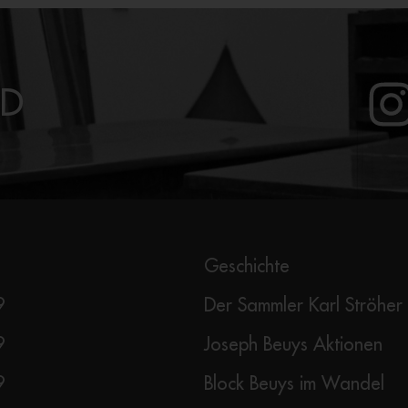
MD
Geschichte
9
Der Sammler Karl Ströher
9
Joseph Beuys Aktionen
9
Block Beuys im Wandel